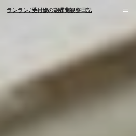
内
ランラン♪受付嬢の胡蝶蘭観察日記
容
を
ス
キ
ッ
プ