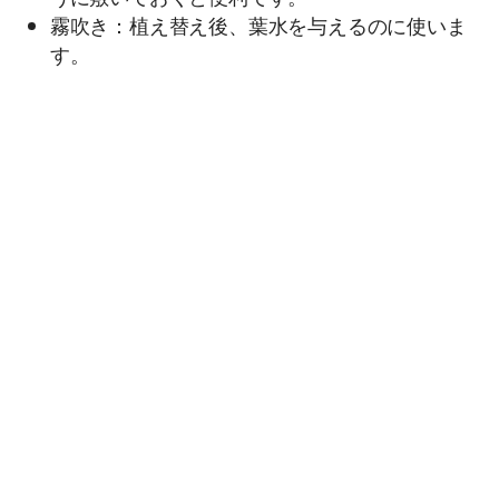
霧吹き：植え替え後、葉水を与えるのに使いま
す。
これらの道具は、100円ショップなどでも手軽に揃
えることができます。植え替え作業の前に、必要
な道具をチェックして、準備しておくことをおす
すめします。
私も、最初は道具を揃えるのが面倒だと感じてい
ましたが、一度揃えてしまえば、長く使えるもの
ばかり。むしろ、道具がきちんとそろっている
と、植え替え作業もスムーズに進められるので、
作業効率が上がりますよ。
以上が、胡蝶蘭の植え替えに必要な道具と材料で
す。適切な道具と材料を使って、胡蝶蘭の植え替
えに臨みましょう。