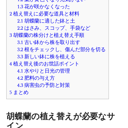
1.3
花が咲かなくなった
2
植え替えに必要な道具と材料
2.1
胡蝶蘭に適した鉢と土
2.2
はさみ、スコップ、手袋など
3
胡蝶蘭の株分けと植え替え手順
3.1
古い鉢から株を取り出す
3.2
根をチェックし、傷んだ部分を切る
3.3
新しい鉢に株を植える
4
植え替え後のお世話ポイント
4.1
水やりと日光の管理
4.2
肥料の与え方
4.3
病害虫の予防と対策
5
まとめ
胡蝶蘭の植え替えが必要なサ
イン